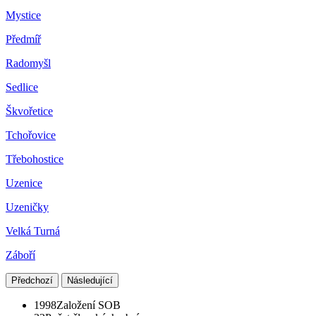
Mystice
Předmíř
Radomyšl
Sedlice
Škvořetice
Tchořovice
Třebohostice
Uzenice
Uzeničky
Velká Turná
Záboří
Předchozí
Následující
1998
Založení SOB