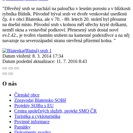
"Dřevěný srub se nachází na paloučku v lesním porostu a v blízkosti
rybníka Bídník. Původně býval srub ve dvoře venkovské usedlosti
čp. 4 v obci Blatenka, ale v 70. - 80. letech 20. století byl přesunut
na dnešní místo. Původní srub s kolnou měl střechy kryté doškami,
neměl okna a vestavěné podkroví. Přenesený srub dostal nové
ev.č.42., je tvořen vlastním srubem na kamenné podezdívce a na něj
navazuje na severozápadní stranu otevřená přízemní kolna. "
Datum vložení:
8. 3. 2014 17:34
Datum poslední aktualizace:
11. 7. 2016 8:43
O nás
Členské obce
Zpravodaj Blatensko SOBě
Projekty SOBu s EU
Centra společných služeb, projekt SMO ČR
Turistika a cykloturistika
Povinné informace
Památky
Dokumenty svazku