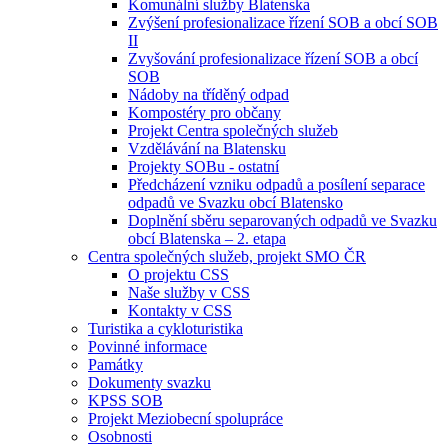
Komunální služby Blatenska
Zvýšení profesionalizace řízení SOB a obcí SOB
II
Zvyšování profesionalizace řízení SOB a obcí
SOB
Nádoby na tříděný odpad
Kompostéry pro občany
Projekt Centra společných služeb
Vzdělávání na Blatensku
Projekty SOBu - ostatní
Předcházení vzniku odpadů a posílení separace
odpadů ve Svazku obcí Blatensko
Doplnění sběru separovaných odpadů ve Svazku
obcí Blatenska – 2. etapa
Centra společných služeb, projekt SMO ČR
O projektu CSS
Naše služby v CSS
Kontakty v CSS
Turistika a cykloturistika
Povinné informace
Památky
Dokumenty svazku
KPSS SOB
Projekt Meziobecní spolupráce
Osobnosti