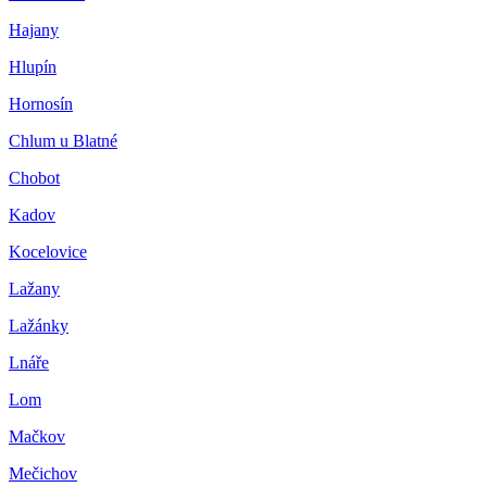
Hajany
Hlupín
Hornosín
Chlum u Blatné
Chobot
Kadov
Kocelovice
Lažany
Lažánky
Lnáře
Lom
Mačkov
Mečichov