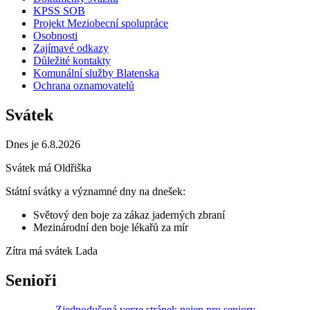
KPSS SOB
Projekt Meziobecní spolupráce
Osobnosti
Zajímavé odkazy
Důležité kontakty
Komunální služby Blatenska
Ochrana oznamovatelů
Svátek
Dnes je 6.8.2026
Svátek má
Oldřiška
Státní svátky a významné dny na dnešek:
Světový den boje za zákaz jaderných zbraní
Mezinárodní den boje lékařů za mír
Zítra má svátek
Lada
Senioři
Zjednodušená verze stránek nejen pro seniory