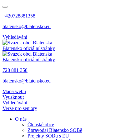
+420728881358
blatensko@blatensko.eu
Vyhledávání
Blatensko
oficiální stránky
Blatensko
oficiální stránky
728 881 358
blatensko@blatensko.eu
Mapa webu
Vytisknout
Vyhledávání
Verze pro seniory
O nás
Členské obce
Zpravodaj Blatensko SOBě
Projekty SOBu s EU