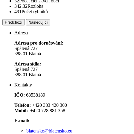
32
Počet členských obcí
342,32
Rozloha
491
Počet rybníků
Předchozí
Následující
Adresa
Adresa pro doručování:
Spálená 727
388 01 Blatná
Adresa sídla:
Spálená 727
388 01 Blatná
Kontakty
IČO:
68538189
Telefon:
+420 383 420 300
Mobil:
+420 728 881 358
E-mail:
blatensko@blatensko.eu