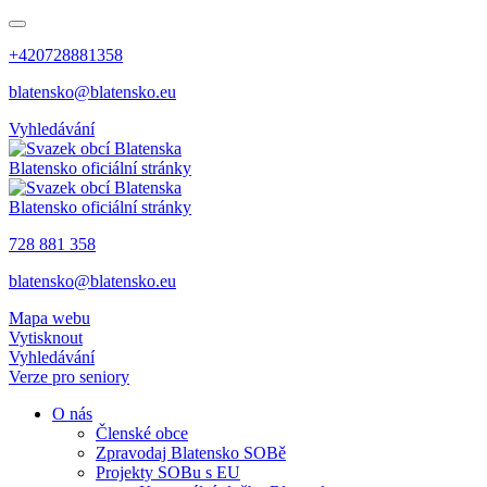
+420728881358
blatensko@blatensko.eu
Vyhledávání
Blatensko
oficiální stránky
Blatensko
oficiální stránky
728 881 358
blatensko@blatensko.eu
Mapa webu
Vytisknout
Vyhledávání
Verze pro seniory
O nás
Členské obce
Zpravodaj Blatensko SOBě
Projekty SOBu s EU