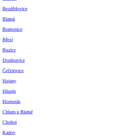
Bezdědovice
Blatná
Bratronice
Březí
Buzice
Doubravice
Čečelovice
Hajany
Hlupín
Hornosín
Chlum u Blatné
Chobot
Kadov