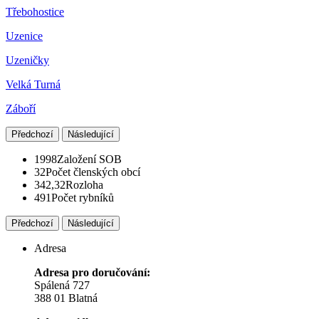
Třebohostice
Uzenice
Uzeničky
Velká Turná
Záboří
Předchozí
Následující
1998
Založení SOB
32
Počet členských obcí
342,32
Rozloha
491
Počet rybníků
Předchozí
Následující
Adresa
Adresa pro doručování:
Spálená 727
388 01 Blatná