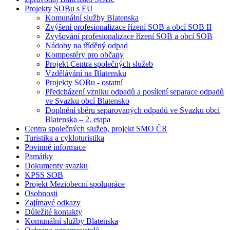
Projekty SOBu s EU
Komunální služby Blatenska
Zvýšení profesionalizace řízení SOB a obcí SOB II
Zvyšování profesionalizace řízení SOB a obcí SOB
Nádoby na tříděný odpad
Kompostéry pro občany
Projekt Centra společných služeb
Vzdělávání na Blatensku
Projekty SOBu - ostatní
Předcházení vzniku odpadů a posílení separace odpadů
ve Svazku obcí Blatensko
Doplnění sběru separovaných odpadů ve Svazku obcí
Blatenska – 2. etapa
Centra společných služeb, projekt SMO ČR
Turistika a cykloturistika
Povinné informace
Památky
Dokumenty svazku
KPSS SOB
Projekt Meziobecní spolupráce
Osobnosti
Zajímavé odkazy
Důležité kontakty
Komunální služby Blatenska