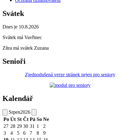
Ochrana oznamovatelů
Svátek
Dnes je 10.8.2026
Svátek má
Vavřinec
Zítra má svátek
Zuzana
Senioři
Zjednodušená verze stránek nejen pro seniory
Kalendář
Srpen
2026
Po
Út
St
Čt
Pá
So
Ne
27
28
29
30
31
1
2
3
4
5
6
7
8
9
10
11
12
13
14
15
16