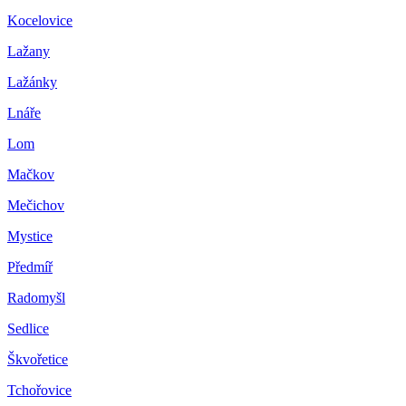
Kocelovice
Lažany
Lažánky
Lnáře
Lom
Mačkov
Mečichov
Mystice
Předmíř
Radomyšl
Sedlice
Škvořetice
Tchořovice