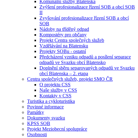
Komunální služby Blatenska
Zvýšení profesionalizace řízení SOB a obcí SOB
II
Zvyšování profesionalizace řízení SOB a obcí
SOB
Nádoby na tříděný odpad
Kompostéry pro občany
Projekt Centra společných služeb
Vzdělávání na Blatensku
Projekty SOBu - ostatní
Předcházení vzniku odpadů a posílení separace
odpadů ve Svazku obcí Blatensko
Doplnění sběru separovaných odpadů ve Svazku
obcí Blatenska – 2. etapa
Centra společných služeb, projekt SMO ČR
O projektu CSS
Naše služby v CSS
Kontakty v CSS
Turistika a cykloturistika
Povinné informace
Památky
Dokumenty svazku
KPSS SOB
Projekt Meziobecní spolupráce
Osobnosti