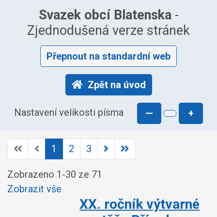
Svazek obcí Blatenska
-
Zjednodušená verze stránek
Přepnout na standardní web
Zpět na úvod
Nastavení velikosti písma
—
+
1
2
3
Zobrazeno
1
-
30
ze 71
Zobrazit vše
XX. ročník výtvarné