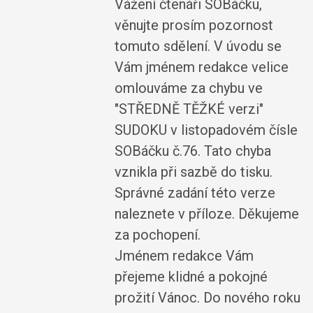
Vážení čtenáři SOBáčku,
věnujte prosím pozornost
tomuto sdělení. V úvodu se
Vám jménem redakce velice
omlouváme za chybu ve
"STŘEDNĚ TĚŽKÉ verzi"
SUDOKU v listopadovém čísle
SOBáčku č.76. Tato chyba
vznikla při sazbě do tisku.
Správné zadání této verze
naleznete v příloze. Děkujeme
za pochopení.
Jménem redakce Vám
přejeme klidné a pokojné
prožití Vánoc. Do nového roku