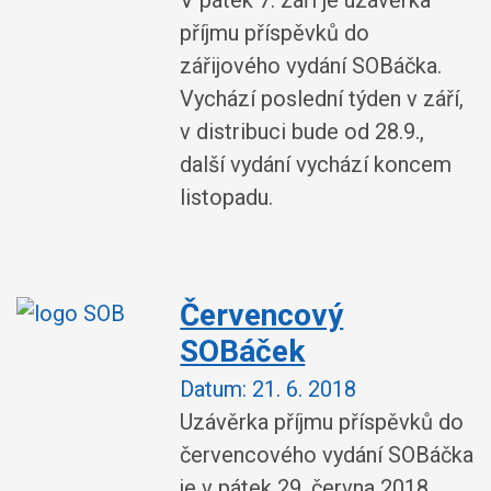
V pátek 7. září je uzávěrka
příjmu příspěvků do
zářijového vydání SOBáčka.
Vychází poslední týden v září,
v distribuci bude od 28.9.,
další vydání vychází koncem
listopadu.
Červencový
SOBáček
Datum:
21. 6. 2018
Uzávěrka příjmu příspěvků do
červencového vydání SOBáčka
je v pátek 29. června 2018.