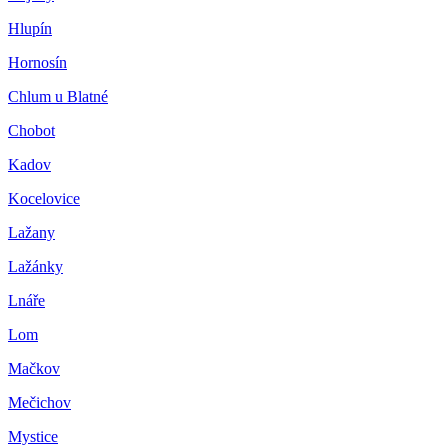
Hlupín
Hornosín
Chlum u Blatné
Chobot
Kadov
Kocelovice
Lažany
Lažánky
Lnáře
Lom
Mačkov
Mečichov
Mystice