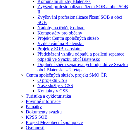
Komunální služby Blatenska
Zvýšení profesionalizace řízení SOB a obcí SOB
II
Zvyšování profesionalizace řízení SOB a obcí
SOB
Nádoby na tříděný odpad
Kompostéry pro občany
Projekt Centra společných služeb
Vzdělávání na Blatensku
Projekty SOBu - ostatní
Předcházení vzniku odpadů a posílení separace
odpadů ve Svazku obcí Blatensko
Doplnění sběru separovaných odpadů ve Svazku
obcí Blatenska – 2. etapa
Centra společných služeb, projekt SMO ČR
O projektu CSS
Naše služby v CSS
Kontakty v CSS
Turistika a cykloturistika
Povinné informace
Památky
Dokumenty svazku
KPSS SOB
Projekt Meziobecní spolupráce
Osobnosti