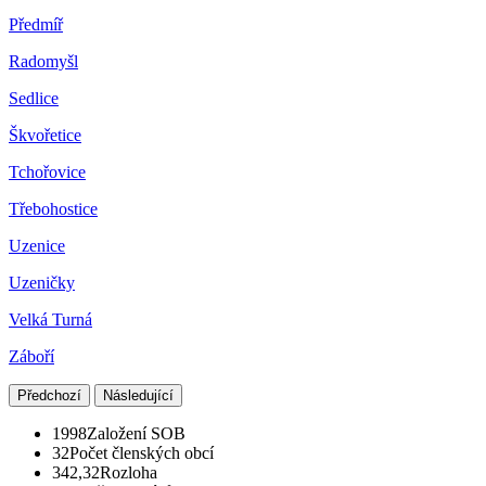
Předmíř
Radomyšl
Sedlice
Škvořetice
Tchořovice
Třebohostice
Uzenice
Uzeničky
Velká Turná
Záboří
Předchozí
Následující
1998
Založení SOB
32
Počet členských obcí
342,32
Rozloha