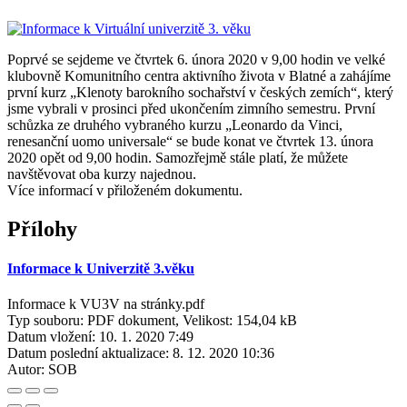
Poprvé se sejdeme ve čtvrtek 6. února 2020 v 9,00 hodin ve velké
klubovně Komunitního centra aktivního života v Blatné a zahájíme
první kurz „Klenoty barokního sochařství v českých zemích“, který
jsme vybrali v prosinci před ukončením zimního semestru. První
schůzka ze druhého vybraného kurzu „Leonardo da Vinci,
renesanční uomo universale“ se bude konat ve čtvrtek 13. února
2020 opět od 9,00 hodin. Samozřejmě stále platí, že můžete
navštěvovat oba kurzy najednou.
Více informací v přiloženém dokumentu.
Přílohy
Informace k Univerzitě 3.věku
Informace k VU3V na stránky.pdf
Typ souboru: PDF dokument, Velikost: 154,04 kB
Datum vložení:
10. 1. 2020 7:49
Datum poslední aktualizace:
8. 12. 2020 10:36
Autor:
SOB