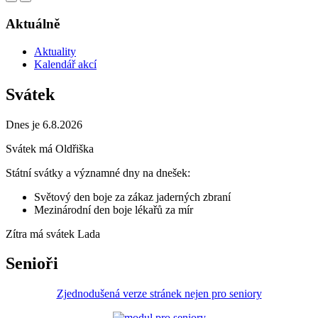
Aktuálně
Aktuality
Kalendář akcí
Svátek
Dnes je 6.8.2026
Svátek má
Oldřiška
Státní svátky a významné dny na dnešek:
Světový den boje za zákaz jaderných zbraní
Mezinárodní den boje lékařů za mír
Zítra má svátek
Lada
Senioři
Zjednodušená verze stránek nejen pro seniory