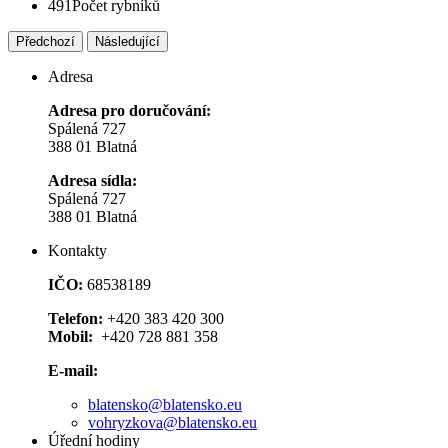
491
Počet rybníků
Předchozí
Následující
Adresa
Adresa pro doručování:
Spálená 727
388 01 Blatná
Adresa sídla:
Spálená 727
388 01 Blatná
Kontakty
IČO:
68538189
Telefon:
+420 383 420 300
Mobil:
+420 728 881 358
E-mail:
blatensko@blatensko.eu
vohryzkova@blatensko.eu
Úřední hodiny