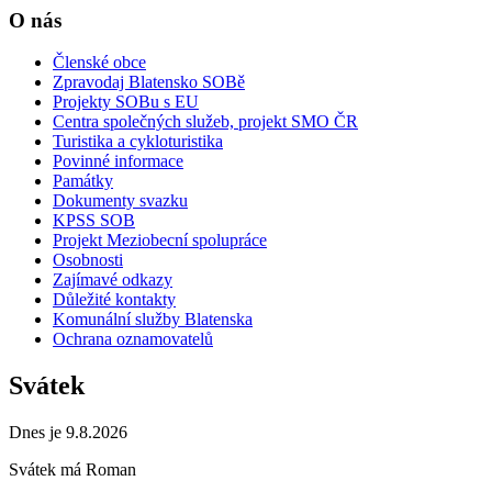
O nás
Členské obce
Zpravodaj Blatensko SOBě
Projekty SOBu s EU
Centra společných služeb, projekt SMO ČR
Turistika a cykloturistika
Povinné informace
Památky
Dokumenty svazku
KPSS SOB
Projekt Meziobecní spolupráce
Osobnosti
Zajímavé odkazy
Důležité kontakty
Komunální služby Blatenska
Ochrana oznamovatelů
Svátek
Dnes je 9.8.2026
Svátek má
Roman