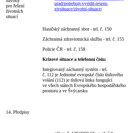
návody
urad/potrebuji-vyridit-reseni-
pro řešení
zivsituace/zivotni-situace/
životních
situací
Hasičský záchranný sbor - tel. č. 150
Záchranná zdraviotnická služba - tel. č. 155
Policie ČR - tel. č. 158
Krizové situace a telefonní čísla:
Integrovaný záchanný systém - tel.
č. 112 je
Jednotné evropské číslo tísňového
volání (112) je tísňová linka fungující
ve všech státech Evropského hospodářského
prostoru a ve Švýcarsku
14. Předpisy