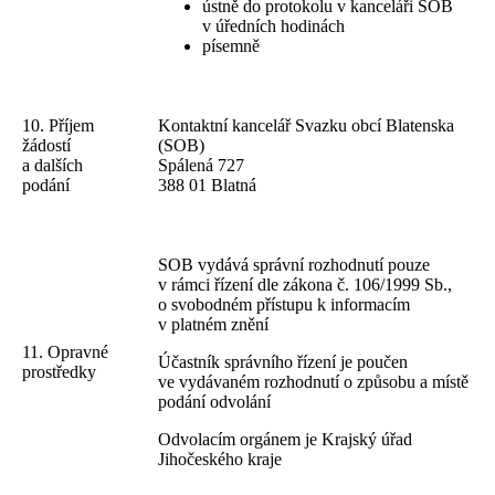
ústně do protokolu v kanceláři SOB
v úředních hodinách
písemně
10. Příjem
Kontaktní kancelář Svazku obcí Blatenska
žádostí
(SOB)
a dalších
Spálená 727
podání
388 01 Blatná
SOB vydává správní rozhodnutí pouze
v rámci řízení dle zákona č. 106/1999 Sb.,
o svobodném přístupu k informacím
v platném znění
11. Opravné
Účastník správního řízení je poučen
prostředky
ve vydávaném rozhodnutí o způsobu a místě
podání odvolání
Odvolacím orgánem je Krajský úřad
Jihočeského kraje