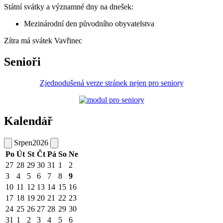
Státní svátky a významné dny na dnešek:
Mezinárodní den původního obyvatelstva
Zítra má svátek
Vavřinec
Senioři
Zjednodušená verze stránek nejen pro seniory
Kalendář
Srpen
2026
Po
Út
St
Čt
Pá
So
Ne
27
28
29
30
31
1
2
3
4
5
6
7
8
9
10
11
12
13
14
15
16
17
18
19
20
21
22
23
24
25
26
27
28
29
30
31
1
2
3
4
5
6