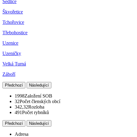
Sedlice
Škvořetice
Tchořovice
Třebohostice
Uzenice
Uzeničky
Velká Turná
Záboří
Předchozí
Následující
1998
Založení SOB
32
Počet členských obcí
342,32
Rozloha
491
Počet rybníků
Předchozí
Následující
Adresa