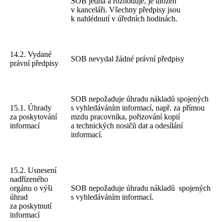
SOB jedná a rozhoduje, je uložen
v kanceláři. Všechny předpisy jsou
k nahlédnutí v úředních hodinách.
14.2. Vydané
SOB nevydal žádné právní předpisy
právní předpisy
SOB nepožaduje úhradu nákladů spojených
15.1. Úhrady
s vyhledáváním informací, např. za přímou
za poskytování
mzdu pracovníka, pořizování kopií
informací
a technických nosičů dat a odesílání
informací.
15.2. Usnesení
nadřízeného
orgánu o výši
SOB nepožaduje úhradu nákladů spojených
úhrad
s vyhledáváním informací.
za poskytnutí
informací