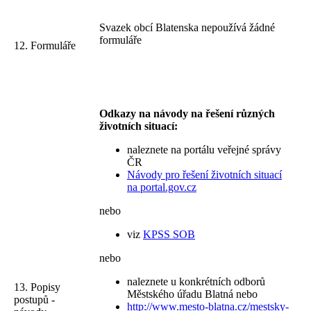
Svazek obcí Blatenska nepoužívá žádné
formuláře
12. Formuláře
Odkazy na návody na řešení různých
životních situací:
naleznete na portálu veřejné správy
ČR
Návody pro řešení životních situací
na portal.gov.cz
nebo
viz
KPSS SOB
nebo
naleznete u konkrétních odborů
13. Popisy
Městského úřadu Blatná nebo
postupů -
http://www.mesto-blatna.cz/mestsky-