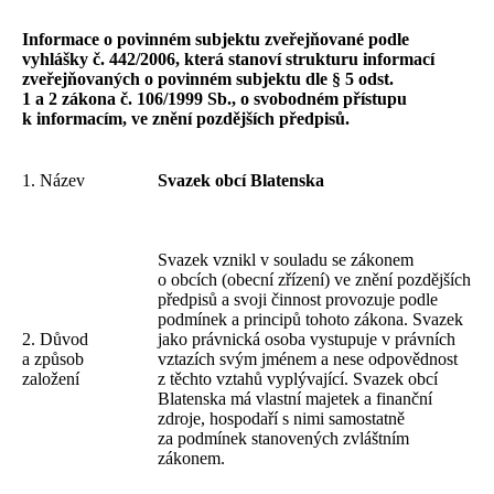
Informace o povinném subjektu zveřejňované podle
vyhlášky č. 442/2006, která stanoví strukturu informací
zveřejňovaných o povinném subjektu dle § 5 odst.
1 a 2 zákona č. 106/1999 Sb., o svobodném přístupu
k informacím, ve znění pozdějších předpisů.
1. Název
Svazek obcí Blatenska
Svazek vznikl v souladu se zákonem
o obcích (obecní zřízení) ve znění pozdějších
předpisů a svoji činnost provozuje podle
podmínek a principů tohoto zákona. Svazek
2. Důvod
jako právnická osoba vystupuje v právních
a způsob
vztazích svým jménem a nese odpovědnost
založení
z těchto vztahů vyplývající. Svazek obcí
Blatenska má vlastní majetek a finanční
zdroje, hospodaří s nimi samostatně
za podmínek stanovených zvláštním
zákonem.