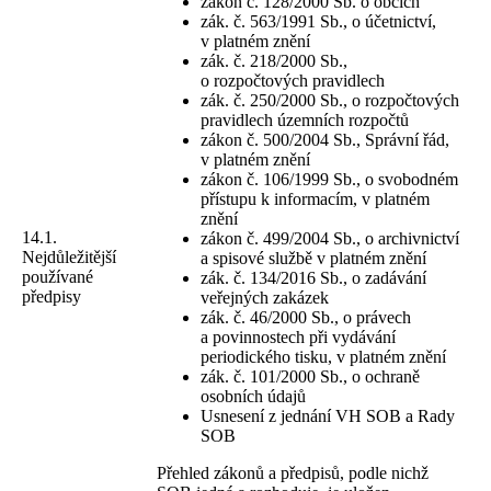
zákon č. 128/2000 Sb. o obcích
zák. č. 563/1991 Sb., o účetnictví,
v platném znění
zák. č. 218/2000 Sb.,
o rozpočtových pravidlech
zák. č. 250/2000 Sb., o rozpočtových
pravidlech územních rozpočtů
zákon č. 500/2004 Sb., Správní řád,
v platném znění
zákon č. 106/1999 Sb., o svobodném
přístupu k informacím, v platném
znění
14.1.
zákon č. 499/2004 Sb., o archivnictví
Nejdůležitější
a spisové službě v platném znění
používané
zák. č. 134/2016 Sb., o zadávání
předpisy
veřejných zakázek
zák. č. 46/2000 Sb., o právech
a povinnostech při vydávání
periodického tisku, v platném znění
zák. č. 101/2000 Sb., o ochraně
osobních údajů
Usnesení z jednání VH SOB a Rady
SOB
Přehled zákonů a předpisů, podle nichž