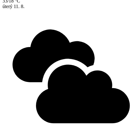
33/18 °C
úterý
11. 8.