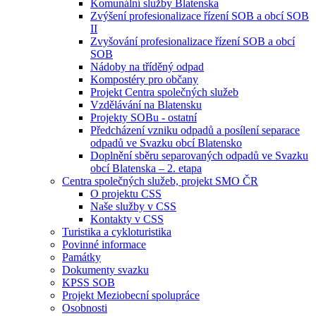
Komunální služby Blatenska
Zvýšení profesionalizace řízení SOB a obcí SOB
II
Zvyšování profesionalizace řízení SOB a obcí
SOB
Nádoby na tříděný odpad
Kompostéry pro občany
Projekt Centra společných služeb
Vzdělávání na Blatensku
Projekty SOBu - ostatní
Předcházení vzniku odpadů a posílení separace
odpadů ve Svazku obcí Blatensko
Doplnění sběru separovaných odpadů ve Svazku
obcí Blatenska – 2. etapa
Centra společných služeb, projekt SMO ČR
O projektu CSS
Naše služby v CSS
Kontakty v CSS
Turistika a cykloturistika
Povinné informace
Památky
Dokumenty svazku
KPSS SOB
Projekt Meziobecní spolupráce
Osobnosti