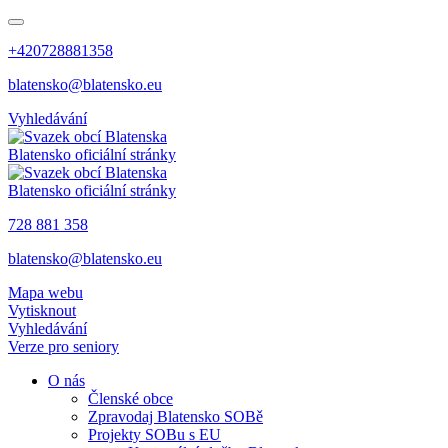
+420728881358
blatensko@blatensko.eu
Vyhledávání
Blatensko
oficiální stránky
Blatensko
oficiální stránky
728 881 358
blatensko@blatensko.eu
Mapa webu
Vytisknout
Vyhledávání
Verze pro seniory
O nás
Členské obce
Zpravodaj Blatensko SOBě
Projekty SOBu s EU