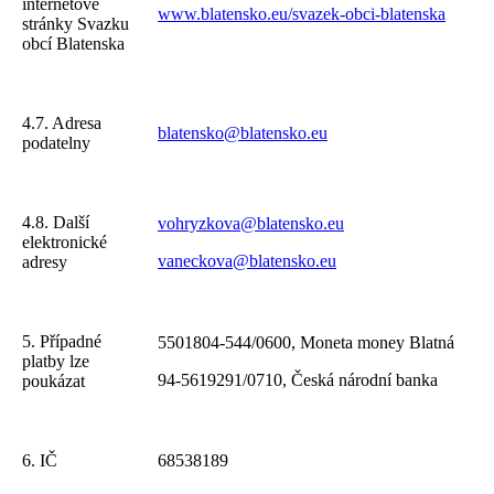
internetové
www.blatensko.eu/svazek-obci-blatenska
stránky Svazku
obcí Blatenska
4.7. Adresa
blatensko@blatensko.eu
podatelny
4.8. Další
vohryzkova@blatensko.eu
elektronické
vaneckova@blatensko.eu
adresy
5. Případné
5501804-544/0600, Moneta money Blatná
platby lze
94-5619291/0710, Česká národní banka
poukázat
6. IČ
68538189