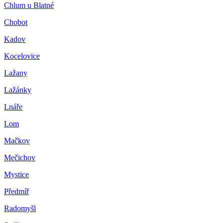
Chlum u Blatné
Chobot
Kadov
Kocelovice
Lažany
Lažánky
Lnáře
Lom
Mačkov
Mečichov
Mystice
Předmíř
Radomyšl