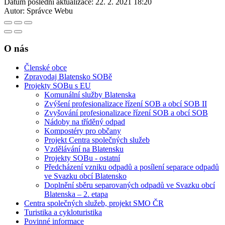
Datum poslední aktualizace:
22. 2. 2021 18:20
Autor:
Správce Webu
O nás
Členské obce
Zpravodaj Blatensko SOBě
Projekty SOBu s EU
Komunální služby Blatenska
Zvýšení profesionalizace řízení SOB a obcí SOB II
Zvyšování profesionalizace řízení SOB a obcí SOB
Nádoby na tříděný odpad
Kompostéry pro občany
Projekt Centra společných služeb
Vzdělávání na Blatensku
Projekty SOBu - ostatní
Předcházení vzniku odpadů a posílení separace odpadů
ve Svazku obcí Blatensko
Doplnění sběru separovaných odpadů ve Svazku obcí
Blatenska – 2. etapa
Centra společných služeb, projekt SMO ČR
Turistika a cykloturistika
Povinné informace