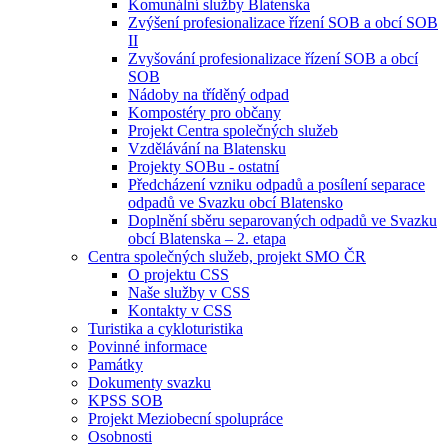
Komunální služby Blatenska
Zvýšení profesionalizace řízení SOB a obcí SOB
II
Zvyšování profesionalizace řízení SOB a obcí
SOB
Nádoby na tříděný odpad
Kompostéry pro občany
Projekt Centra společných služeb
Vzdělávání na Blatensku
Projekty SOBu - ostatní
Předcházení vzniku odpadů a posílení separace
odpadů ve Svazku obcí Blatensko
Doplnění sběru separovaných odpadů ve Svazku
obcí Blatenska – 2. etapa
Centra společných služeb, projekt SMO ČR
O projektu CSS
Naše služby v CSS
Kontakty v CSS
Turistika a cykloturistika
Povinné informace
Památky
Dokumenty svazku
KPSS SOB
Projekt Meziobecní spolupráce
Osobnosti