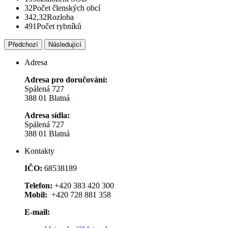
32
Počet členských obcí
342,32
Rozloha
491
Počet rybníků
Předchozí
Následující
Adresa
Adresa pro doručování:
Spálená 727
388 01 Blatná
Adresa sídla:
Spálená 727
388 01 Blatná
Kontakty
IČO:
68538189
Telefon:
+420 383 420 300
Mobil:
+420 728 881 358
E-mail: