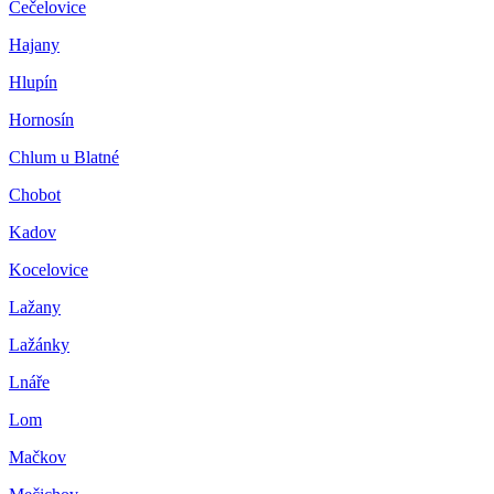
Čečelovice
Hajany
Hlupín
Hornosín
Chlum u Blatné
Chobot
Kadov
Kocelovice
Lažany
Lažánky
Lnáře
Lom
Mačkov