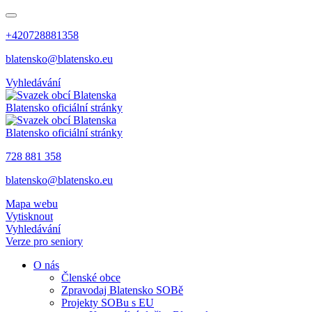
+420728881358
blatensko@blatensko.eu
Vyhledávání
Blatensko
oficiální stránky
Blatensko
oficiální stránky
728 881 358
blatensko@blatensko.eu
Mapa webu
Vytisknout
Vyhledávání
Verze pro seniory
O nás
Členské obce
Zpravodaj Blatensko SOBě
Projekty SOBu s EU