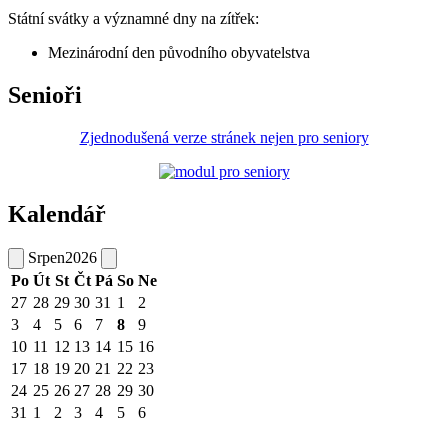
Státní svátky a významné dny na zítřek:
Mezinárodní den původního obyvatelstva
Senioři
Zjednodušená verze stránek nejen pro seniory
Kalendář
Srpen
2026
Po
Út
St
Čt
Pá
So
Ne
27
28
29
30
31
1
2
3
4
5
6
7
8
9
10
11
12
13
14
15
16
17
18
19
20
21
22
23
24
25
26
27
28
29
30
31
1
2
3
4
5
6