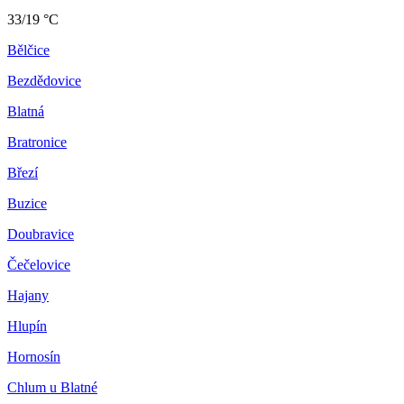
33/19 °C
Bělčice
Bezdědovice
Blatná
Bratronice
Březí
Buzice
Doubravice
Čečelovice
Hajany
Hlupín
Hornosín
Chlum u Blatné