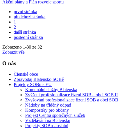
Akční plány a Plán rozvoje sportu
první stránka
předchozí stránka
1
2
další stránka
poslední stránka
Zobrazeno
1
-
30
ze 32
Zobrazit vše
O nás
Členské obce
Zpravodaj Blatensko SOBě
Projekty SOBu s EU
Komunální služby Blatenska
Zvýšení profesionalizace řízení SOB a obcí SOB II
Zvyšování profesionalizace řízení SOB a obcí SOB
Nádoby na tříděný odpad
Kompostéry pro občany
Projekt Centra společných služeb
Vzdělávání na Blatensku
Projekty SOBu - ostatní