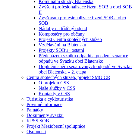
Komunální služby Blatenska
Zvýšení profesionalizace řízení SOB a obcí SOB
II
Zvyšování profesionalizace řízení SOB a obcí
SOB
Nádoby na tříděný odpad
Kompostéry pro občany
Projekt Centra společných služeb
Vzdělávání na Blatensku
Projekty SOBu - ostatní
Předcházení vzniku odpadů a posílení separace
odpadů ve Svazku obcí Blatensko
Doplnění sběru separovaných odpadů ve Svazku
obcí Blatenska – 2. etapa
Centra společných služeb, projekt SMO ČR
O projektu CSS
Naše služby v CSS
Kontakty v CSS
Turistika a cykloturistika
Povinné informace
Památky
Dokumenty svazku
KPSS SOB
Projekt Meziobecní spolupráce
Osobnosti