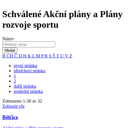
Schválené Akční plány a Plány
rozvoje sportu
Název
Hledat
B
CH
Č
D
H
K
L
M
P
R
S
Š
T
U
V
Z
první stránka
předchozí stránka
1
2
další stránka
poslední stránka
Zobrazeno
1
-
30
ze 32
Zobrazit vše
Bělčice