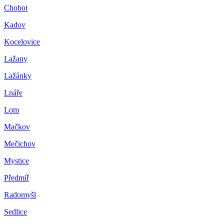
Chobot
Kadov
Kocelovice
Lažany
Lažánky
Lnáře
Lom
Mačkov
Mečichov
Mystice
Předmíř
Radomyšl
Sedlice