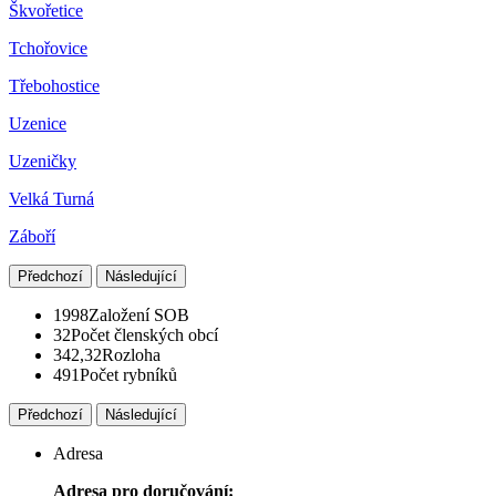
Škvořetice
Tchořovice
Třebohostice
Uzenice
Uzeničky
Velká Turná
Záboří
Předchozí
Následující
1998
Založení SOB
32
Počet členských obcí
342,32
Rozloha
491
Počet rybníků
Předchozí
Následující
Adresa
Adresa pro doručování: