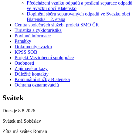
Předcházení vzniku odpadů a posílení separace odpadů
ve Svazku obcí Blatensko
Doplnění sběru separovaných odpadů ve Svazku obcí
Blatenska – 2. etapa
Centra společných služeb, projekt SMO ČR
Turistika a cykloturistika
Povinné informace
Památky
Dokumenty svazku
KPSS SOB
Projekt Meziobecní spolupráce
Osobnosti
Zajímavé odkazy
Důležité kontakty
Komunální služby Blatenska
Ochrana oznamovatelů
Svátek
Dnes je 8.8.2026
Svátek má
Soběslav
Zítra má svátek
Roman