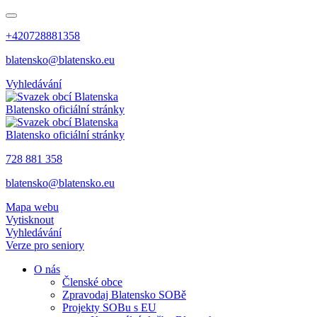
+420728881358
blatensko@blatensko.eu
Vyhledávání
Blatensko
oficiální stránky
Blatensko
oficiální stránky
728 881 358
blatensko@blatensko.eu
Mapa webu
Vytisknout
Vyhledávání
Verze pro seniory
O nás
Členské obce
Zpravodaj Blatensko SOBě
Projekty SOBu s EU