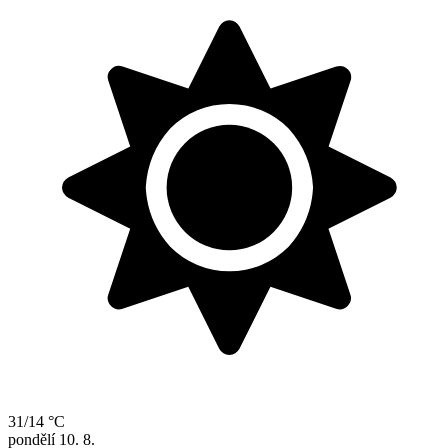
31/14 °C
pondělí
10. 8.